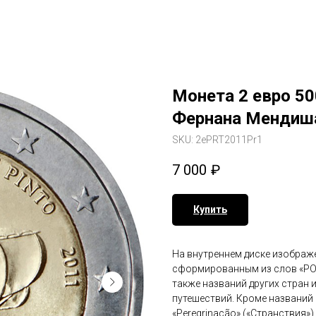
Монета 2 евро 50
Фернана Мендиша
SKU:
2ePRT2011Pr1
7 000
₽
Купить
На внутреннем диске изображ
сформированным из слов «PO
также названий других стран 
путешествий. Кроме названий 
«Peregrinação» («Странствия»