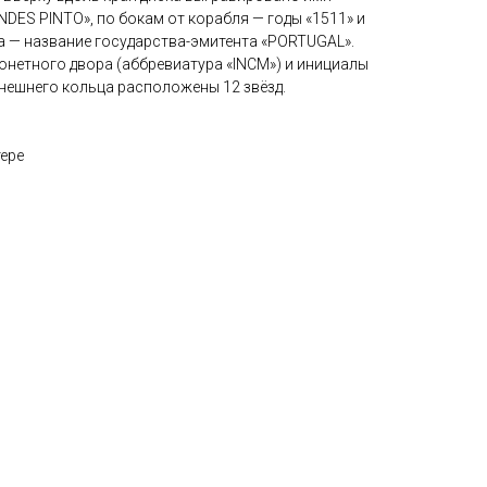
DES PINTO», по бокам от корабля — годы «1511» и
а — название государства-эмитента «PORTUGAL».
онетного двора (аббревиатура «INCM») и инициалы
 внешнего кольца расположены 12 звёзд.
тере