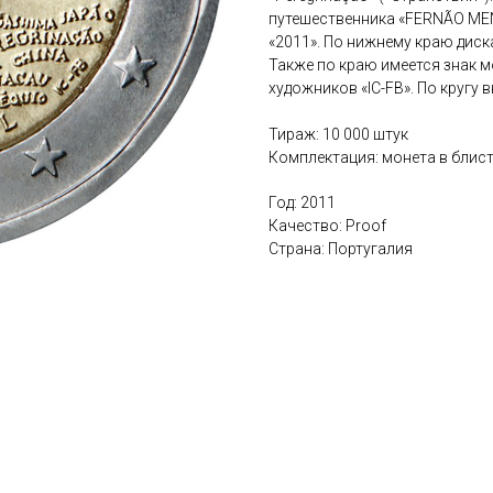
путешественника «FERNÃO MEN
«2011». По нижнему краю диск
Также по краю имеется знак м
художников «IC-FB». По кругу
Тираж: 10 000 штук
Комплектация: монета в блис
Год: 2011
Качество: Proof
Страна: Португалия