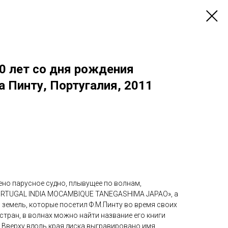
0 лет со дня рождения
 Пинту, Португалия, 2011
ено парусное судно, плывущее по волнам,
RTUGAL INDIA MOCAMBIQUE TANEGASHIMA JAPAO», а
и земель, которые посетил Ф.М.Пинту во время своих
стран, в волнах можно найти название его книги
). Вверху вдоль края диска выгравировано имя