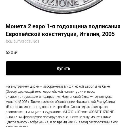
Монета 2 евро 1-я годовщина подписания
Европейской конституции, Италия, 2005
SKU:
2eITA2005UNC1
530
₽
Купить
На внутреннем диске — изображение мифической Европы на быке
(Зевсе), держащей текст европейской конституции и перо,
символизирующее его подписание. Над головой быка — год выпуска
монеты «2005». Также имеются обозначение Итальянской Республики
«RI» и знак монетного двора (литера «R»). Слева вдоль края диска
расположены инициалы художника «M.C.C. ». Слова «COSTITUZIONE
EUROPEA» формируют полукруг по внешнему кольцу монеты ниже
центрального изображения, в то время как 12 звёзд расположены в его