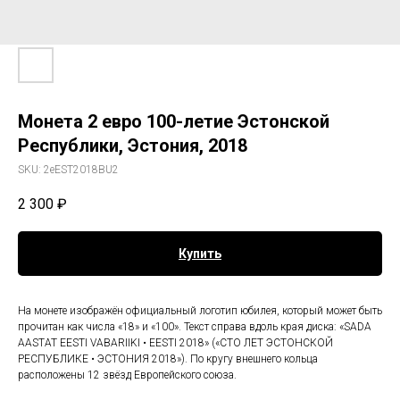
Монета 2 евро 100-летие Эстонской
Республики, Эстония, 2018
SKU:
2eEST2018BU2
2 300
₽
Купить
На монете изображён официальный логотип юбилея, который может быть
прочитан как числа «18» и «100». Текст справа вдоль края диска: «SADA
AASTAT EESTI VABARIIKI • EESTI 2018» («СТО ЛЕТ ЭСТОНСКОЙ
РЕСПУБЛИКЕ • ЭСТОНИЯ 2018»). По кругу внешнего кольца
расположены 12 звёзд Европейского союза.