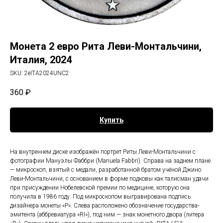
Монета 2 евро Рита Леви-Монтальчини,
Италия, 2024
SKU:
2eITA2024UNC2
360
₽
Купить
На внутреннем диске изображён портрет Риты Леви-Монтальчини с
фотографии Мануэлы Фаббри (Manuela Fabbri). Справа на заднем плане
— микроскоп, взятый с медали, разработанной братом учёной Джино
Леви-Монтальчини, с основанием в форме подковы как талисман удачи
при присуждении Нобелевской премии по медицине, которую она
получила в 1986 году. Под микроскопом выгравирована подпись
дизайнера монеты «P». Слева расположено обозначение государства-
эмитента (аббревиатура «RI»), под ним — знак монетного двора (литера