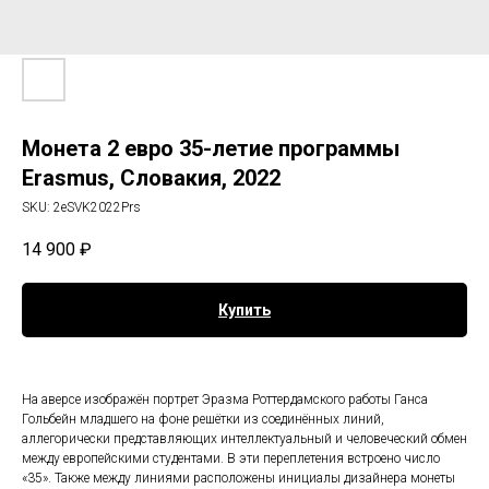
Монета 2 евро 35-летие программы
Erasmus, Словакия, 2022
SKU:
2eSVK2022Prs
14 900
₽
Купить
На аверсе изображён портрет Эразма Роттердамского работы Ганса
Гольбейн младшего на фоне решётки из соединённых линий,
аллегорически представляющих интеллектуальный и человеческий обмен
между европейскими студентами. В эти переплетения встроено число
«35». Также между линиями расположены инициалы дизайнера монеты