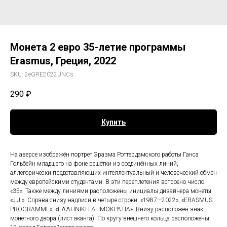
Монета 2 евро 35-летие программы
Erasmus, Греция, 2022
SKU:
2eGRE2022UNCs
290
₽
Купить
На аверсе изображён портрет Эразма Роттердамского работы Ганса
Гольбейн младшего на фоне решётки из соединённых линий,
аллегорически представляющих интеллектуальный и человеческий обмен
между европейскими студентами. В эти переплетения встроено число
«35». Также между линиями расположены инициалы дизайнера монеты
«J.J.». Справа снизу надписи в четыре строки: «1987—2022», «ERASMUS
PROGRAMME», «ΕΛΛΗΝΙΚΗ ΔΗΜΟΚΡΑΤΙΑ». Внизу расположен знак
монетного двора (лист аканта). По кругу внешнего кольца расположены