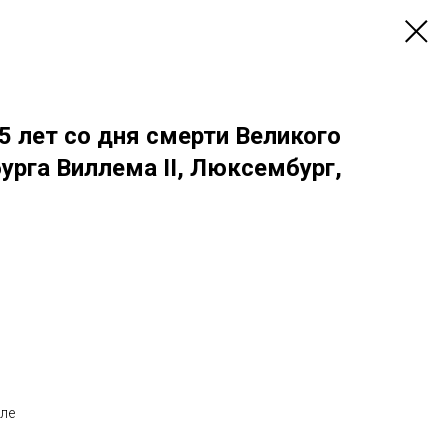
5 лет со дня смерти Великого
рга Виллема II, Люксембург,
уле