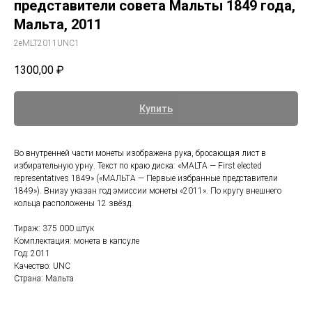
представители совета Мальты 1849 года,
Мальта, 2011
2eMLT2011UNC1
1300,00
₽
Купить
Во внутренней части монеты изображена рука, бросающая лист в
избирательную урну. Текст по краю диска: «MALTA — First elected
representatives 1849» («МАЛЬТА — Первые избранные представители
1849»). Внизу указан год эмиссии монеты «2011». По кругу внешнего
кольца расположены 12 звёзд.
Тираж: 375 000 штук
Комплектация: монета в капсуле
Год: 2011
Качество: UNC
Страна: Мальта