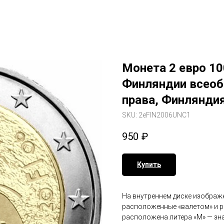
Монета 2 евро 10
Финляндии всеоб
права, Финляндия
SKU:
2eFIN2006UNC1
950
₽
Купить
На внутреннем диске изображ
расположенные «валетом» и р
расположена литера «M» — зна