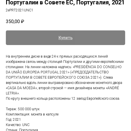
Португалии в Совете ЕС, Португалия, 2021
2ePRT2021UNC1
350,00
₽
Купить
На внутреннем диске в виде 24-х прямых расходящихся линий
изображена связь между столицей Португалии и другими европейскими
столицами. На линии наложена надпись: «PRESIDÊNCIA DO CONSELHO
DA UNIÃO EUROPEIA PORTUGAL 2021» («ПРЕДСЕДАТЕЛЬСТВО
ПОРТУГАЛИИ В СОВЕТЕ ЕВРОПЕЙСКОГО СОЮЗА 2021»). Слева
вертикально вдоль линии выгравировано обозначение монетного двора
«CASA DA MOEDA», второй строкой — имя дизайнера монеты «ANDRÉ
LETRIA».
По кругу внешнего кольца расположены 12 звёзд Европейского союза.
Тираж: 500 000 штук
Комплектация: монета в капсуле
Год: 2021
Качество: UNC
Страна: Португалия