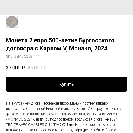
Монета 2 евро 500-летие Бургосского
договора с Карлом V, Монако, 2024
SKU:
2eMCO2024Pr1
37 000
₽
45 000
₽
Купить
На внутреннем диске изображён профильный портрет вправо
императора Священной Римской империи Карла V. Сверху вдоль края
диска указано название государства-эмитента и год выпуска монеты
«MONACO 2024», надпись под портретом вдоль края диска: «◆ 1524 —
TRAITE AVEC CHARLES QUINT — 2024 ◆». На нижнюю часть портрета
наложены знаки Парижского монетного двора (рог изобилия) и его