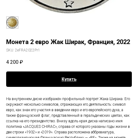
Монета 2 евро Жак Ширак, Франция, 2022
SKU:
2eFRA2022Pr1
4 200
₽
Купить
На внутреннем диске изображён профильный портрет Жака Ширака. Его
окружают несколько символов, отражающих его деятельность: символ
евро, как знак его участия в введении евро и его европейского духа, а
также французский флаг, представленный в геральдических цветах, как
ссылка на его президентство. Внизу вдоль края диска написано имя
политика «JACQUES CHIRAC», справа от которого указаны годы жизни в
две строки «1932» и «2019». Справа расположена аббревиатура,
символизирующая Французскую Республику — «RF». Также на монете