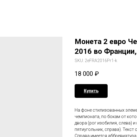
Монета 2 евро Ч
2016 во Франции,
SKU:
2eFRA2016Pr1-k
18 000
₽
Купить
На фоне стилизованных элем
чемпионата, по бокам от кот
двора (рог изобилия, слева) 
пятиугольник, справа). Текст 
Справа имеется аббревиатура «