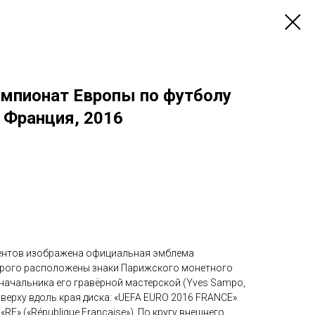
емпионат Европы по футболу
 Франция, 2016
ентов изображена официальная эмблема
орого расположены знаки Парижского монетного
и начальника его гравёрной мастерской (Yves Sampo,
сверху вдоль края диска: «UEFA EURO 2016 FRANCE».
RF» («République Française»). По кругу внешнего