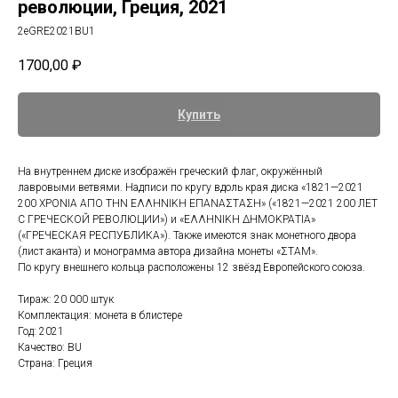
революции, Греция, 2021
2eGRE2021BU1
1700,00
₽
Купить
На внутреннем диске изображён греческий флаг, окружённый
лавровыми ветвями.
Надписи по кругу вдоль края диска «1821—2021
200 ΧΡΟΝΙΑ ΑΠΟ ΤΗΝ ΕΛΛΗΝΙΚΗ ΕΠΑΝΑΣΤΑΣΗ» («1821—2021 200 ЛЕТ
С ГРЕЧЕСКОЙ РЕВОЛЮЦИИ») и «ΕΛΛΗΝΙΚΗ ΔΗΜΟΚΡΑΤΙΑ»
(«ГРЕЧЕСКАЯ РЕСПУБЛИКА»). Также имеются знак монетного двора
(лист аканта) и монограмма автора дизайна монеты «
ΣΤΑΜ
».
По кругу внешнего кольца расположены 12 звёзд Европейского союза.
Тираж: 20 000 штук
Комплектация: монета в блистере
Год: 2021
Качество: BU
Страна: Греция