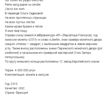
Sur toutes les pages blanches
Pierre sang papier ou cendre
J'ecris ton nom
В переводе Ольги Седаковой:
На всех прочтённых страницах
На всех пустых листах
Камне крови бумаге и пепле
Я имя твоё пишу
Справа снизу имеются аббревиатура «RF» (Republique Francaise), год
эмиссии монеты «2015» и слово «Liberté», знак гравёра монетного двора
Joaquin Jimenez — квадрат, с маленьким квадратом в левом верхнем
углу. Также внизу расположены знаки Парижского монетного двора (рог
изобилия) и начальника его гравёрной мастерской (Yves Sampo,
пятиугольник).
По кругу внешнего кольца расположены 12 звёзд Европейского союза.
Тираж: 4 000 000 штук
Комплектация: монета в капсуле
Год: 2015
Качество: UNC
Страна: Франция