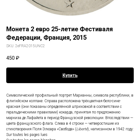
Монета 2 евро 25-летие Фестиваля
Федерации, Франция, 2015
SKU:
2eFRA2015UNC2
450
₽
Купить
Символический профильный портрет Марианны, символа республики, в
флигийском колпаке. Справа расположена трёхцветная бело-сине-
красная (они показаны определённой штриховкой в соответствии с
геральдическими правилами) кокарда, принятая по предложению
маркиза де Лафайета в период Французской революции. Впоследствии —
цвета французского флага. Слева в 4 строки — четверостишие из
стихотворения Поля Элюара «Свобода» (
Liberté
), написанном в 1942 году:
Sur toutes les pages lues