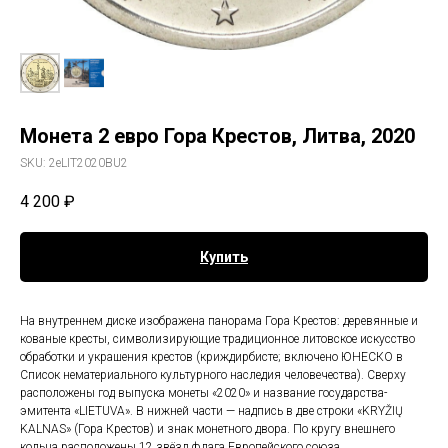
Монета 2 евро Гора Крестов, Литва, 2020
SKU:
2eLIT2020BU2
4 200
₽
Купить
На внутреннем диске изображена панорама Гора Крестов: деревянные и
кованые кресты, символизирующие традиционное литовское искусство
обработки и украшения крестов (криждирбисте; включено ЮНЕСКО в
Список нематериального культурного наследия человечества). Сверху
расположены год выпуска монеты «2020» и название государства-
эмитента «LIETUVA». В нижней части — надпись в две строки «KRYŽIŲ
KALNAS» (Гора Крестов) и знак монетного двора. По кругу внешнего
кольца расположены 12 звёзд флага Европейского союза.