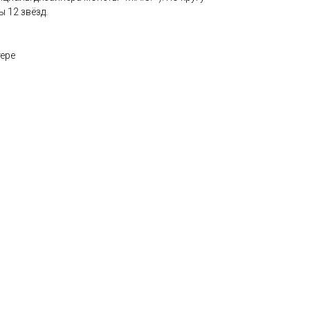
 12 звёзд.
тере