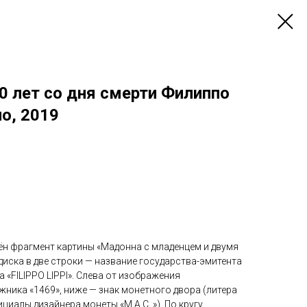
0 лет со дня смерти Филиппо
о, 2019
ён фрагмент картины «Мадонна с младенцем и двумя
 диска в две строки — название государства-эмитента
 «FILIPPO LIPPI». Слева от изображения
ника «1469», ниже — знак монетного двора (литера
циалы дизайнера монеты «M.A.C. »). По кругу