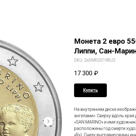
Монета 2 евро 55
Липпи, Сан-Марин
SKU:
2eSMR2019BU2
17 300
₽
Купить
На внутреннем диске изображ
ангелами». Сверху вдоль края
«SAN MARINO» и имя художника
расположены год смерти худож
«R»). Снизу выгравированы ини