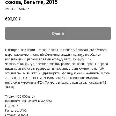
союза, Бельгия, 2015
2eBEL2015UNCs
690,00
₽
Купить
В центральной части — флаг Европы на фоне стилизованного земного
шара, как символ, который объединяет людей и культуры с общими
взглядами и идеалами для лучшего будущего. По кругу — 12
человеческих фигур, представляющих рождение новой Европы. Справа
вдоль края диска выгравированы название страны-эмитента на трёх
официальных языках (нидерландском, французском и немецком) и годы
«BELGIE-BELGIQUE-BELGIEN 1985—2015». Также справа имеются
инициалы художника «ΓΣ». По кругу внешнего кольца расположены 12
звёзд.
Тираж: 400 000 штук
Комплектация: монета в капсуле
Год: 2015
Качество: UNC
Страна: Бельгия