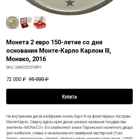
Монета 2 евро 150-летие со дня
основания Монте-Карло Карлом III,
Монако, 2016
SKU:
2eMCO2016Pr1
72 000
₽
95 000
₽
Купить
На внутреннем диске изображён князь Карл III на фоне первых построек
Монте-Карло. Сверху вдоль края диска указано название государства-
эмитента «MONACO». Его окаймляют знаки Парижского монетного двора
(рог изобилия, слева) и начальника его гравёрной мастерской (Yves
Sampo, пятиугольник, справа). Надпись вдоль нижнего края диска: «1866