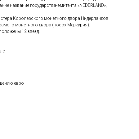
ание название государства-эмитента «NEDERLAND»,
йстера Королевского монетного двора Нидерландов
и самого монетного двора (посох Меркурия).
положены 12 звёзд.
уле
ащению евро