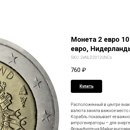
Монета 2 евро 1
евро, Нидерланд
SKU:
2eNLD2012UNCs
760
₽
Купить
Расположенный в центре знак 
валюта заняла важное место 
Корабль показывает её важно
ветрогенераторы — для энерге
Франкфурте-на-Майне выгравир