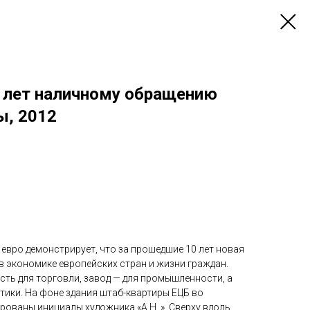
0 лет наличному обращению
ы, 2012
евро демонстрирует, что за прошедшие 10 лет новая
в экономике европейских стран и жизни граждан.
сть для торговли, завод — для промышленности, а
тики. На фоне здания штаб-квартиры ЕЦБ во
ованы инициалы художника «A.H. ». Сверху вдоль