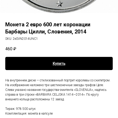
Монета 2 евро 600 лет коронации
Барбары Цилли, Словения, 2014
SKU:
2eSVN2014UNC1
460
₽
Купить
На внутреннем диске — стилизованный портрет королевы со скипетром.
На изображение наложено три шестиконечные звезды графов Целе.
Слева указано название государства-эмитента «SLOVENIJA», надпись
справа в три строки «BARBARA CELJSKA 1414—2014». По кругу
внешнего кольца расположены 12 звёзд.
Тираж: 978 500 штук
Комплектация: монета в капсуле