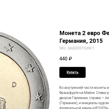
Монета 2 евро Ф
Германия, 2015
SKU:
2eGER2015UNC1
440
₽
Купить
Во внутренней части монеты 
Франкфурте-на-Майне. Слева у
дворов Германии, справа — л
(Германия), и инициалы худож
федеральной земли «HESSEN».