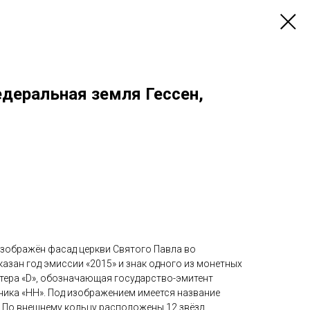
едеральная земля Гессен,
изображён фасад церкви Святого Павла во
казан год эмиссии «2015» и знак одного из монетных
итера «D», обозначающая государство-эмитент
ника «HH». Под изображением имеется название
 По внешнему кольцу расположены 12 звёзд.