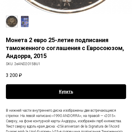
Монета 2 евро 25-летие подписания
таможенного соглашения с Евросоюзом,
Андорра, 2015
SKU:
2eAND2015BU1
3 200
₽
Купить
В нижней части внутреннего диска изображены две встречающиеся
стрелки. На левой написано «1990 ANDORRA», на правой — «2015».
Сверху, на фоне контурной карты Андорры, изображён герб княжества.
Текст сверху вдоль края диска: «25è aniversari de la Signatura de l'Acord
Duaner amb la Unió Europea» («25-я годовщина подписания Таможенного