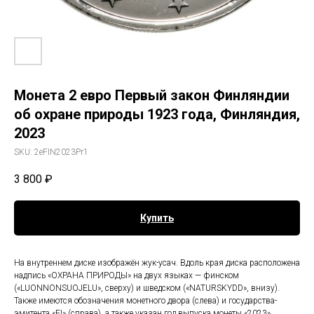
Монета 2 евро Первый закон Финляндии
об охране природы 1923 года, Финляндия,
2023
SKU:
2eFIN2023Pr1
3 800
₽
Купить
На внутреннем диске изображён жук-усач. Вдоль края диска расположена
надпись «ОХРАНА ПРИРОДЫ» на двух языках — финском
(«LUONNONSUOJELU», сверху) и шведском («NATURSKYDD», внизу).
Также имеются обозначения монетного двора (слева) и государства-
эмитента «FI» (справа), а также указан год выпуска монеты «2023»