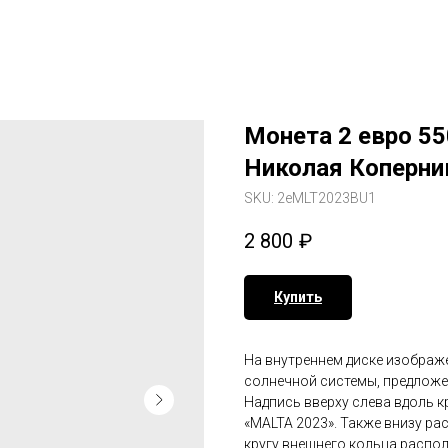
Монета 2 евро 55
Николая Коперни
SKU:
2eMLT2023BU1
2 800
₽
Купить
На внутреннем диске изображ
солнечной системы, предложе
Надпись вверху слева вдоль к
«MALTA 2023». Также внизу р
кругу внешнего кольца распо