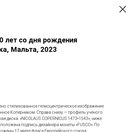
0 лет со дня рождения
ка, Мальта, 2023
ено стилизованное гелиоцентрическое изображение
нное Коперником. Справа снизу — профиль учёного.
рая диска: «NICOLAUS COPERNICUS 1473•1543», ниже:
асположена подпись дизайнера монеты «FUSCO». По
ложены 12 звёзд флага Европейского союза.