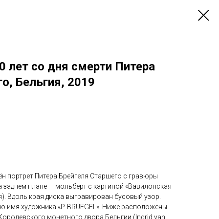
0 лет со дня смерти Питера
о, Бельгия, 2019
ён портрет Питера Брейгеля Старшего с гравюры
а заднем плане — мольберт с картиной «Вавилонская
). Вдоль края диска выгравирован бусовый узор.
но имя художника «P. BRUEGEL». Ниже расположены
Королевского монетного двора Бельгии (Ingrid van