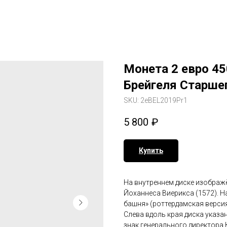
Монета 2 евро 45
Брейгеля Старшег
SKU:
2eBEL2019Pr1
5 800
₽
Купить
На внутреннем диске изображ
Йоханнеса Виерикса (1572). Н
башня» (роттердамская версия
Слева вдоль края диска указа
знак генерального директора 