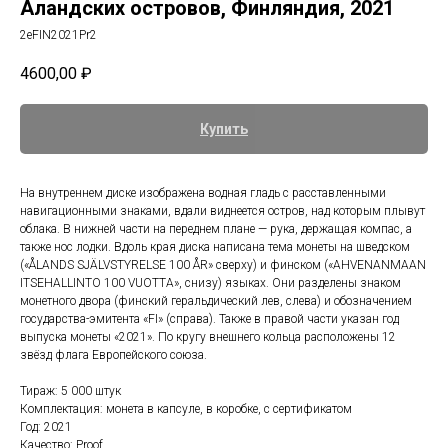
Аландских островов, Финляндия, 2021
2eFIN2021Pr2
4600,00
₽
Купить
На внутреннем диске изображена водная гладь с расставленными
навигационными знаками, вдали виднеется остров, над которым плывут
облака. В нижней части на переднем плане — рука, держащая компас, а
также нос лодки. Вдоль края диска написана тема монеты на шведском
(«ÅLANDS SJÄLVSTYRELSE 100 ÅR» сверху) и финском («AHVENANMAAN
ITSEHALLINTO 100 VUOTTA», снизу) языках. Они разделены знаком
монетного двора (финский геральдический лев, слева) и обозначением
государства-эмитента «FI» (справа). Также в правой части указан год
выпуска монеты «2021». По кругу внешнего кольца расположены 12
звёзд флага Европейского союза.
Тираж: 5 000 штук
Комплектация: монета в капсуле, в коробке, с сертификатом
Год: 2021
Качество: Proof