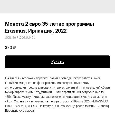
Монета 2 евро 35-летие программы
Erasmus, Ирландия, 2022
SKU:
2eIRL2022UNCs
330
₽
Купить
На аверсе изображён портрет Эразма Роттердамского работы Ганса
Гольбейн младшего на фоне решётки из соединённых линий,
аллегорически представляющих интеллектуальный и человеческий обмен
между европейскими студентами. В эти переплетения встроено число
«35». Также между линиями расположены инициалы дизайнера монеты
«J.J.». Справа снизу надписи в четыре строки: «1987—2022», «ERASMUS
PROGRAMME», «ÉIRE». По кругу внешнего кольца расположены 12 звёзд
Европейского союза.