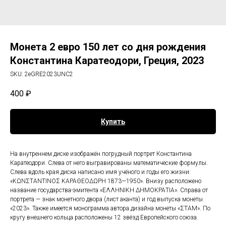
Монета 2 евро 150 лет со дня рождения
Константина Каратеодори, Греция, 2023
SKU:
2eGRE2023UNC2
400
₽
Купить
На внутреннем диске изображён погрудный портрет Константина
Каратеодори. Слева от него выгравированы математические формулы.
Слева вдоль края диска написано имя учёного и годы его жизни:
«ΚΩΝΣΤΑΝΤΙΝΟΣ ΚΑΡΑΘΕΟΔΩΡΗ 1873—1950». Внизу расположено
название государства-эмитента «ΕΛΛΗΝΙΚΗ ΔΗΜΟΚΡΑΤΙΑ». Справа от
портрета — знак монетного двора (лист аканта) и год выпуска монеты
«2023». Также имеется монограмма автора дизайна монеты «ΣΤΑΜ». По
кругу внешнего кольца расположены 12 звёзд Европейского союза.