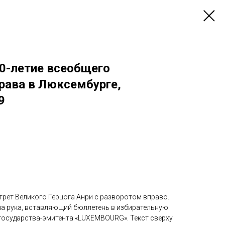
00-летие всеобщего
рава в Люксембурге,
9
трет Великого Герцога Анри с разворотом вправо.
а рука, вставляющий бюллетень в избирательную
 государства-эмитента «LUXEMBOURG». Текст сверху