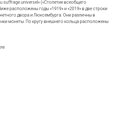
du suffrage universel» («Столетие всеобщего
Ниже расположены годы «1919» и «2019» в две строки
етного двора и Люксембурга. Они различны в
анки монеты. По кругу внешнего кольца расположены
уле