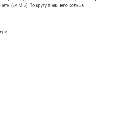
еты («A.M. »). По кругу внешнего кольца
тере