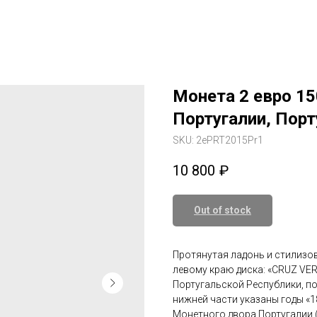
Монета 2 евро 15
Португалии, Порт
SKU:
2ePRT2015Pr1
10 800
₽
Out of stock
Протянутая ладонь и стилизов
левому краю диска: «CRUZ VE
Португальской Республики, по
нижней части указаны годы «1
Монетного двора Португалии 