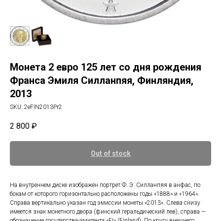
Монета 2 евро 125 лет со дня рождения
Франса Эмиля Силланпяя, Финляндия,
2013
SKU:
2eFIN2013Pr2
2 800
₽
Out of stock
На внутреннем диске изображён портрет Ф. Э. Силланпяя в анфас, по
бокам от которого горизонтально расположены годы «1888» и «1964».
Справа вертикально указан год эмиссии монеты «2013». Слева снизу
имеется знак монетного двора (финский геральдический лев), справа —
обозначение государства-эмитента «FI» (Finland). По кругу внешнего