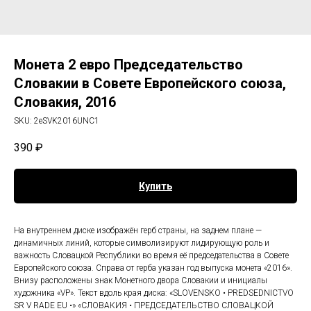
Монета 2 евро Председательство
Словакии в Совете Европейского союза,
Словакия, 2016
SKU:
2eSVK2016UNC1
390
₽
Купить
На внутреннем диске изображён герб страны, на заднем плане —
динамичных линий, которые символизируют лидирующую роль и
важность Словацкой Республики во время её председательства в Совете
Европейского союза. Справа от герба указан год выпуска монета «2016».
Внизу расположены знак Монетного двора Словакии и инициалы
художника «VP». Текст вдоль края диска: «SLOVENSKO • PREDSEDNICTVO
SR V RADE EU •» «СЛОВАКИЯ • ПРЕДСЕДАТЕЛЬСТВО СЛОВАЦКОЙ