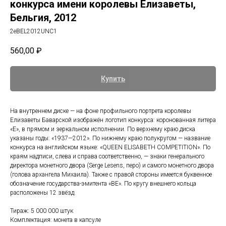
конкурса имени королевы Елизаветы,
Бельгия, 2012
2eBEL2012UNC1
560,00
₽
Купить
На внутреннем диске — на фоне профильного портрета королевы
Елизаветы Баварской изображён логотип конкурса: коронованная литера
«E», в прямом и зеркальном исполнении. По верхнему краю диска
указаны годы: «1937—2012». По нижнему краю полукругом — название
конкурса на английском языке: «QUEEN ELISABETH COMPETITION». По
краям надписи, слева и справа соответственно, — знаки генерального
директора монетного двора (Serge Lesens, перо) и самого монетного двора
(голова архангела Михаила). Также с правой стороны имеется буквенное
обозначение государства-эмитента «BE». По кругу внешнего кольца
расположены 12 звёзд.
Тираж: 5 000 000 штук
Комплектация: монета в капсуле