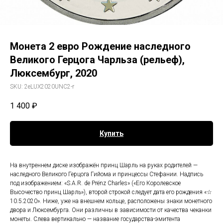
Монета 2 евро Рождение наследного
Великого Герцога Чарльза (рельеф),
Люксембург, 2020
SKU:
2eLUX2020UNC2-r
1 400
₽
Купить
На внутреннем диске изображён принц Шарль на руках родителей —
наследного Великого Герцога Гийома и принцессы Стефании. Надпись
под изображением: «S.A.R. de Prënz Charles» («Его Королевское
Высочество принц Шарль»), второй строкой следует дата его рождения «☆
10.5.2020». Ниже, уже на внешнем кольце, расположены знаки монетного
двора и Люксембурга. Они различны в зависимости от качества чеканки
монеты. Слева вертикально — название государства-эмитента