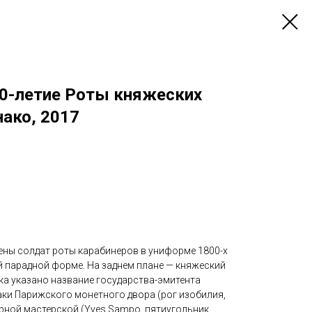
00-летие Роты княжеских
ако, 2017
ены солдат роты карабинеров в униформе 1800-х
й парадной форме. На заднем плане — княжеский
ска указано название государства-эмитента
ки Парижского монетного двора (рог изобилия,
ёрной мастерской (Yves Sampo, пятиугольник,