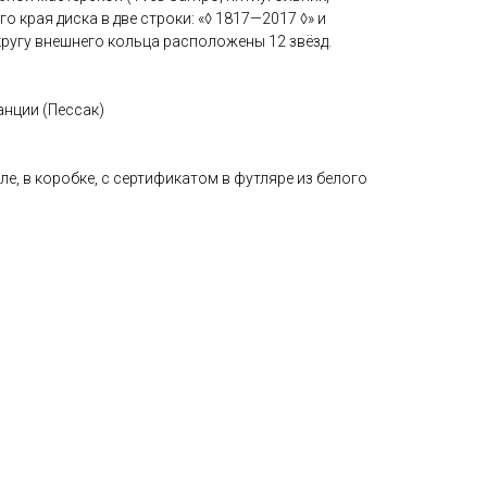
о края диска в две строки: «◊ 1817—2017 ◊» и
кругу внешнего кольца расположены 12 звёзд.
нции (Пессак)
ле, в коробке, с сертификатом в футляре из белого