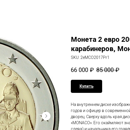
Монета 2 евро 2
карабинеров, Мон
SKU:
2eMCO2017Pr1
66 000
₽
85 000
₽
Купить
На внутреннем диске изображ
годов и офицер в современно
дворец. Сверху вдоль края ди
«MONACO». Его окаймляют зна
слева) и начальника его грав