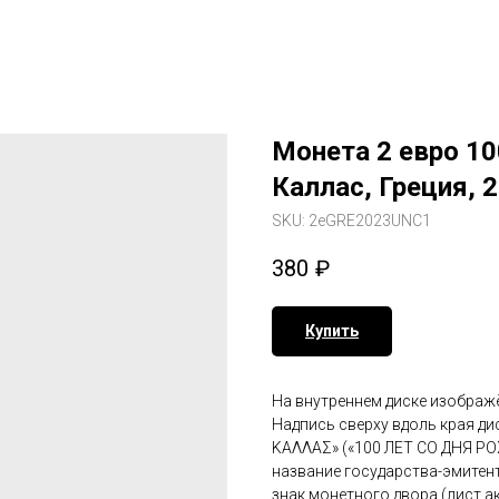
Монета 2 евро 10
Каллас, Греция, 
SKU:
2eGRE2023UNC1
380
₽
Купить
На внутреннем диске изображ
Надпись сверху вдоль края д
ΚΑΛΛΑΣ» («100 ЛЕТ СО ДНЯ Р
название государства-эмитен
знак монетного двора (лист ак