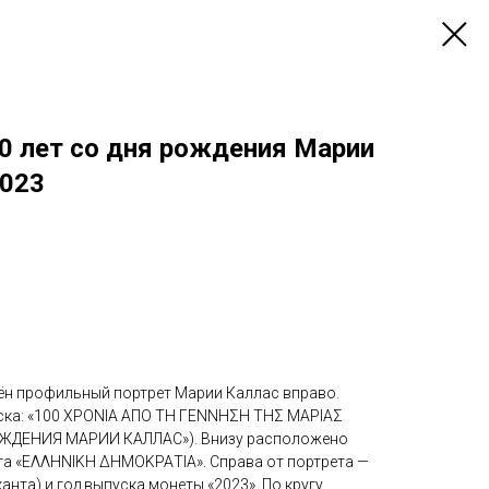
0 лет со дня рождения Марии
2023
ён профильный портрет Марии Каллас вправо.
иска: «100 ΧΡΟΝΙΑ ΑΠΟ ΤΗ ΓΕΝΝΗΣΗ ΤΗΣ ΜΑΡΙΑΣ
ОЖДЕНИЯ МАРИИ КАЛЛАС»). Внизу расположено
та «ΕΛΛΗΝΙΚΗ ΔΗΜΟΚΡΑΤΙΑ». Справа от портрета —
анта) и год выпуска монеты «2023». По кругу