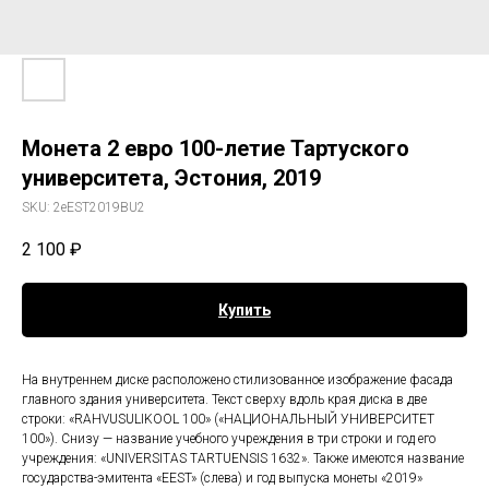
Монета 2 евро 100-летие Тартуского
университета, Эстония, 2019
SKU:
2eEST2019BU2
2 100
₽
Купить
На внутреннем диске расположено стилизованное изображение фасада
главного здания университета. Текст сверху вдоль края диска в две
строки: «RAHVUSULIKOOL 100» («НАЦИОНАЛЬНЫЙ УНИВЕРСИТЕТ
100»). Снизу — название учебного учреждения в три строки и год его
учреждения: «UNIVERSITAS TARTUENSIS 1632». Также имеются название
государства-эмитента «EEST» (слева) и год выпуска монеты «2019»