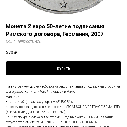
Монета 2 евро 50-летие подписания
Римского договора, Германия, 2007
SKU:
2eGER2007UNCs
570
₽
Купить
На внутреннем диске изображена открытая книга с подписями сторон на
фоне узора Капитолийской площади в Риме.
Надписи:
• над книгой (в рамках узора) — «EUROPA»;
• сверху по краю диска в две строки — «RÖMISCHE VERTRÄGE 50 JAHRE»
(«РИМСКИЙ ДОГОВОР 50 ЛЕТ», нем.);
• снизу по краю диска в две строки — год выпуска «2007» и название
государства-эмитента «BUNDESREPUBLIK DEUTSCHLAND».