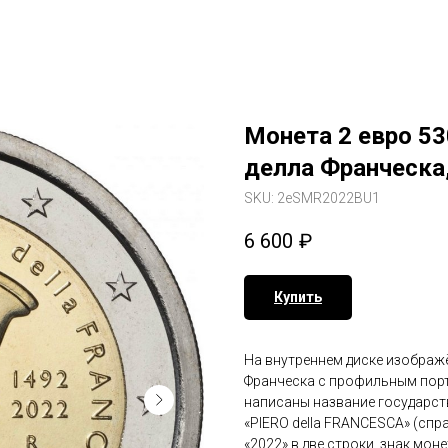
Монета 2 евро 53
делла Франческа
SKU:
2eSMR2022BU1
6 600
₽
Купить
На внутреннем диске изображё
Франческа с профильным порт
написаны название государст
«PIERO della FRANCESCA» (спр
«2022» в две строки, знак мон