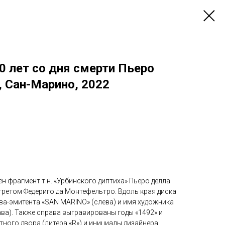
0 лет со дня смерти Пьеро
, Сан-Марино, 2022
н фрагмент т.н. «Урбинского диптиха» Пьеро делла
ретом Федериго да Монтефельтро. Вдоль края диска
ва-эмитента «SAN MARINO» (слева) и имя художника
ава). Также справа выгравированы годы «1492» и
етного двора (литера «R») и инициалы дизайнера