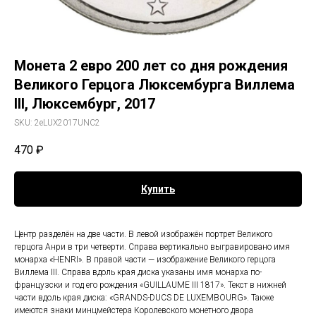
Монета 2 евро 200 лет со дня рождения
Великого Герцога Люксембурга Виллема
III, Люксембург, 2017
SKU:
2eLUX2017UNC2
470
₽
Купить
Центр разделён на две части. В левой изображён портрет Великого
герцога Анри в три четверти. Справа вертикально выгравировано имя
монарха «HENRI». В правой части — изображение Великого герцога
Виллема III. Справа вдоль края диска указаны имя монарха по-
французски и год его рождения «GUILLAUME III 1817». Текст в нижней
части вдоль края диска: «GRANDS-DUCS DE LUXEMBOURG». Также
имеются знаки минцмейстера Королевского монетного двора