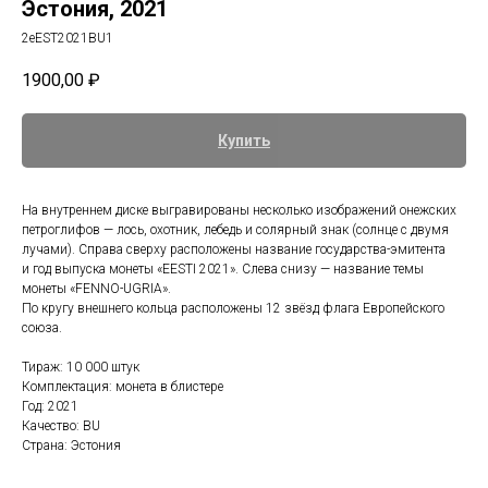
Эстония, 2021
2eEST2021BU1
1900,00
₽
Купить
На внутреннем диске выгравированы несколько изображений онежских
петроглифов — лось, охотник, лебедь и солярный знак (солнце с двумя
лучами). Справа сверху расположены название государства-эмитента
и год выпуска монеты «EESTI 2021». Слева снизу — название темы
монеты «FENNO-UGRIA».
По кругу внешнего кольца расположены 12 звёзд флага Европейского
союза.
Тираж: 10 000 штук
Комплектация: монета в блистере
Год: 2021
Качество: BU
Страна: Эстония