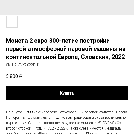
Монета 2 евро 300-летие постройки
первой атмосферной паровой машины на
континентальной Европе, Словакия, 2022
SKU:
2eSVK2022BU1
5 800
₽
Купить
На внутреннем диске изображён атмосферный паровой двигатель Исаака
Поттера, чья факсимильная подпись выгравирована слева вертикально
в две строки. Справа— название государства-эмитента «SLOVENSKO»,
второй строкой — годы «1722 • 2022». Также слева имеются инициалы
дизайнера монеты «PV» и знак монетного двора. По кругу внешнего