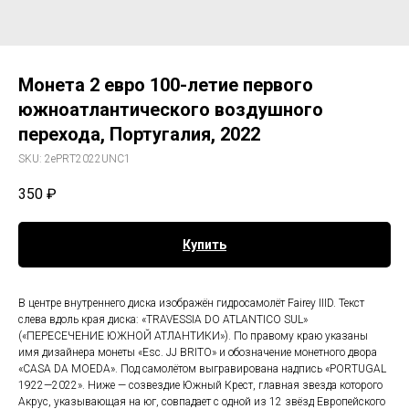
Монета 2 евро 100-летие первого
южноатлантического воздушного
перехода, Португалия, 2022
SKU:
2ePRT2022UNC1
350
₽
Купить
В центре внутреннего диска изображён гидросамолёт Fairey IIID. Текст
слева вдоль края диска: «TRAVESSIA DO ATLANTICO SUL»
(«ПЕРЕСЕЧЕНИЕ ЮЖНОЙ АТЛАНТИКИ»). По правому краю указаны
имя дизайнера монеты «Esc. JJ BRITO» и обозначение монетного двора
«CASA DA MOEDA». Под самолётом выгравирована надпись «PORTUGAL
1922—2022». Ниже — созвездие Южный Крест, главная звезда которого
Акрус, указывающая на юг, совпадает с одной из 12 звёзд Европейского