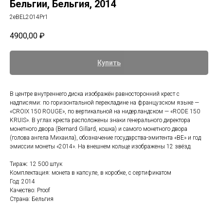
Бельгии, Бельгия, 2014
2eBEL2014Pr1
4900,00
₽
Купить
В центре внутреннего диска изображён равносторонний крест с
надписями: по горизонтальной перекладине на французском языке —
«CROIX 150 ROUGE», по вертикальной на нидерландском — «RODE 150
KRUIS». В углах креста расположены знаки генерального директора
монетного двора (Bernard Gillard, кошка) и самого монетного двора
(голова ангела Михаила), обозначение государства-эмитента «BE» и год
эмиссии монеты «2014». На внешнем кольце изображены 12 звёзд.
Тираж: 12 500 штук
Комплектация: монета в капсуле, в коробке, с сертификатом
Год: 2014
Качество: Proof
Страна: Бельгия