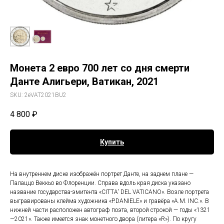
Монета 2 евро 700 лет со дня смерти
Данте Алигьери, Ватикан, 2021
SKU:
2eVAT2021BU2
4 800
₽
Купить
На внутреннем диске изображён портрет Данте, на заднем плане —
Палаццо Веккьо во Флоренции. Справа вдоль края диска указано
название государства-эмитента «CITTA' DEL VATICANO». Возле портрета
выгравированы клейма художника «P.DANIELE» и гравёра «A.M. INC.». В
нижней части расположен автограф поэта, второй строкой — годы «1321
—2021». Также имеется знак монетного двора (литера «R»). По кругу