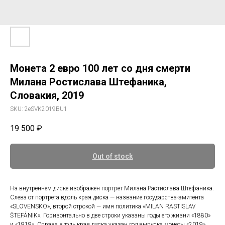
Монета 2 евро 100 лет со дня смерти
Милана Ростислава Штефаника,
Словакия, 2019
SKU:
2eSVK2019BU1
19 500
₽
Out of stock
На внутреннем диске изображён портрет Милана Растислава Штефаника.
Слева от портрета вдоль края диска — название государства-эмитента
«SLOVENSKO», второй строкой — имя политика «MILAN RASTISLAV
ŠTEFÁNIK». Горизонтально в две строки указаны годы его жизни «1880»
и «1919». Справа вдоль края диска указан год выпуска монеты «2019»,